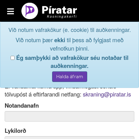
Toggle
navigation
Við notum vafrakökur (e. cookie) til auðkenningar.
Fréttavefur
Innskrá
Við notum þær
ekki
til þess að fylgjast með
og taktu þátt í
Aðildarfélög
vefnotkun þinni.
lýðræðinu...
Ég samþykki að vafrakökur séu notaðar til
Innskrá
auðkenningar.
Ef þú hefur gleymt notendanafni þínu, þá má einnig
Nýskrá
nota netfang eða kennitölu til innskráningar.
Ef vandamál koma upp, vinsamlegast sendið
tölvupóst á eftirfarandi netfang:
skraning@piratar.is
Notandanafn
Lykilorð