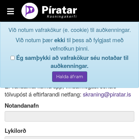
Toggle
navigation
Við notum vafrakökur (e. cookie) til auðkenningar.
Fréttavefur
Innskrá
Við notum þær
ekki
til þess að fylgjast með
og taktu þátt í
Aðildarfélög
vefnotkun þinni.
lýðræðinu...
Ég samþykki að vafrakökur séu notaðar til
Innskrá
auðkenningar.
Ef þú hefur gleymt notendanafni þínu, þá má einnig
Nýskrá
nota netfang eða kennitölu til innskráningar.
Ef vandamál koma upp, vinsamlegast sendið
tölvupóst á eftirfarandi netfang:
skraning@piratar.is
Notandanafn
Lykilorð