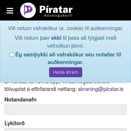
Toggle
navigation
Við notum vafrakökur (e. cookie) til auðkenningar.
Fréttavefur
Innskrá
Við notum þær
ekki
til þess að fylgjast með
og taktu þátt í
Aðildarfélög
vefnotkun þinni.
lýðræðinu...
Ég samþykki að vafrakökur séu notaðar til
Innskrá
auðkenningar.
Ef þú hefur gleymt notendanafni þínu, þá má einnig
Nýskrá
nota netfang eða kennitölu til innskráningar.
Ef vandamál koma upp, vinsamlegast sendið
tölvupóst á eftirfarandi netfang:
skraning@piratar.is
Notandanafn
Lykilorð