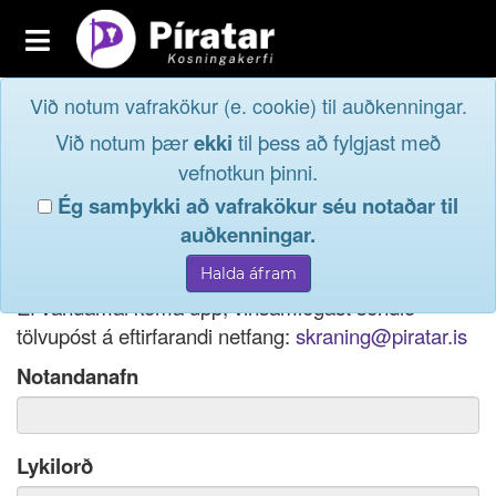
Toggle
navigation
Við notum vafrakökur (e. cookie) til auðkenningar.
Fréttavefur
Innskrá
Við notum þær
ekki
til þess að fylgjast með
og taktu þátt í
Aðildarfélög
vefnotkun þinni.
lýðræðinu...
Ég samþykki að vafrakökur séu notaðar til
Innskrá
auðkenningar.
Ef þú hefur gleymt notendanafni þínu, þá má einnig
Nýskrá
nota netfang eða kennitölu til innskráningar.
Ef vandamál koma upp, vinsamlegast sendið
tölvupóst á eftirfarandi netfang:
skraning@piratar.is
Notandanafn
Lykilorð