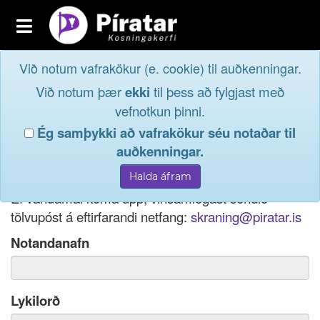
Toggle
navigation
Við notum vafrakökur (e. cookie) til auðkenningar.
Fréttavefur
Innskrá
Við notum þær
ekki
til þess að fylgjast með
og taktu þátt í
Aðildarfélög
vefnotkun þinni.
lýðræðinu...
Ég samþykki að vafrakökur séu notaðar til
Innskrá
auðkenningar.
Ef þú hefur gleymt notendanafni þínu, þá má einnig
Nýskrá
nota netfang eða kennitölu til innskráningar.
Ef vandamál koma upp, vinsamlegast sendið
tölvupóst á eftirfarandi netfang:
skraning@piratar.is
Notandanafn
Lykilorð