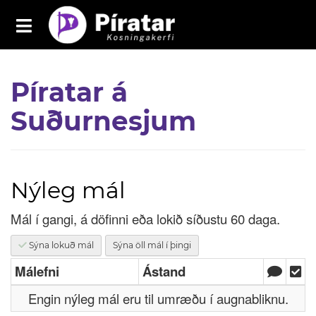
Toggle
navigation
Píratar á Suðurnesjum
Píratar á
Yfirlit
Suðurnesjum
Mál
Kosningar
Málaflokkar
Nýleg mál
Samþykktir
Mál í gangi, á döfinni eða lokið síðustu 60 daga.
Grasrótarinn
Sýna lokuð mál
Sýna öll mál í þingi
Málefni
Ástand
Fréttavefur
Engin nýleg mál eru til umræðu í augnabliknu.
Aðildarfélög