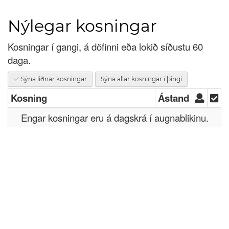
Innskrá
Nýlegar kosningar
Nýskrá
Kosningar í gangi, á döfinni eða lokið síðustu 60
daga.
Sýna liðnar kosningar
Sýna allar kosningar í þingi
Kosning
Ástand
Engar kosningar eru á dagskrá í augnablikinu.