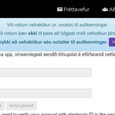
Fréttavefur
Að
Við notum vafrakökur (e. cookie) til auðkenningar.
á
ið notum þær
ekki
til þess að fylgjast með vefnotkun þinn
og taktu þátt í lýðræðinu...
kki að vafrakökur séu notaðar til auðkenningar.
t notendanafni þínu, þá má einnig nota netfang eða kenni
 upp, vinsamlegast sendið tölvupóst á eftirfarandi netf
á
Stilla Lykilorð
 need to verify your account with electronic ID in the nex