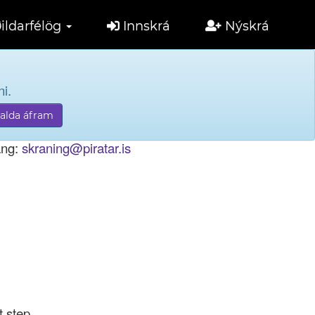
ildarfélög
Innskrá
Nýskrá
i.
tölu til innskráningar.
ang:
skraning@piratar.is
t step.