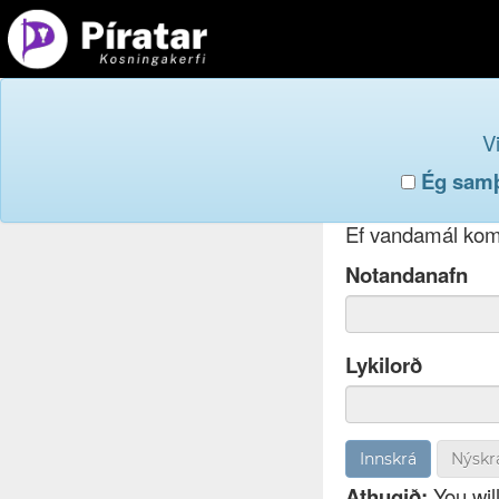
Innskr
V
Ég samþy
Ef þú hefur gleym
Ef vandamál koma
Notandanafn
Lykilorð
Nýskr
Athugið:
You will