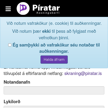
Toggle
navigation
Við notum vafrakökur (e. cookie) til auðkenningar.
Fréttavefur
Innskrá
Við notum þær
ekki
til þess að fylgjast með
og taktu þátt í
Aðildarfélög
vefnotkun þinni.
lýðræðinu...
Ég samþykki að vafrakökur séu notaðar til
Innskrá
auðkenningar.
Ef þú hefur gleymt notendanafni þínu, þá má einnig
Nýskrá
nota netfang eða kennitölu til innskráningar.
Ef vandamál koma upp, vinsamlegast sendið
tölvupóst á eftirfarandi netfang:
skraning@piratar.is
Notandanafn
Lykilorð