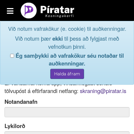
Toggle
navigation
Við notum vafrakökur (e. cookie) til auðkenningar.
Fréttavefur
Innskrá
Við notum þær
ekki
til þess að fylgjast með
og taktu þátt í
Aðildarfélög
vefnotkun þinni.
lýðræðinu...
Ég samþykki að vafrakökur séu notaðar til
Innskrá
auðkenningar.
Ef þú hefur gleymt notendanafni þínu, þá má einnig
Nýskrá
nota netfang eða kennitölu til innskráningar.
Ef vandamál koma upp, vinsamlegast sendið
tölvupóst á eftirfarandi netfang:
skraning@piratar.is
Notandanafn
Lykilorð