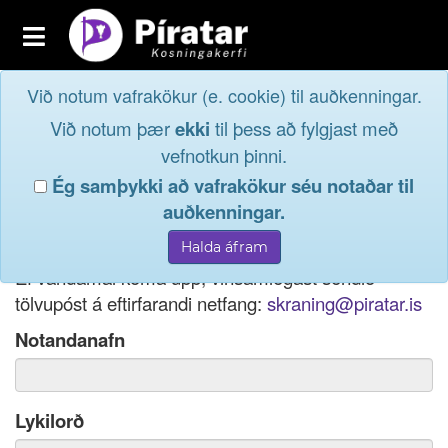
Toggle
navigation
Við notum vafrakökur (e. cookie) til auðkenningar.
Fréttavefur
Innskrá
Við notum þær
ekki
til þess að fylgjast með
og taktu þátt í
Aðildarfélög
vefnotkun þinni.
lýðræðinu...
Ég samþykki að vafrakökur séu notaðar til
Innskrá
auðkenningar.
Ef þú hefur gleymt notendanafni þínu, þá má einnig
Nýskrá
nota netfang eða kennitölu til innskráningar.
Ef vandamál koma upp, vinsamlegast sendið
tölvupóst á eftirfarandi netfang:
skraning@piratar.is
Notandanafn
Lykilorð