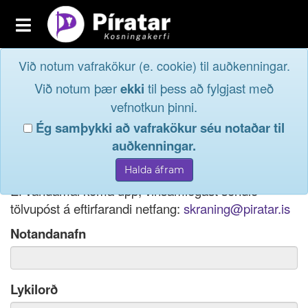
Toggle
navigation
Við notum vafrakökur (e. cookie) til auðkenningar.
Fréttavefur
Innskrá
Við notum þær
ekki
til þess að fylgjast með
og taktu þátt í
Aðildarfélög
vefnotkun þinni.
lýðræðinu...
Ég samþykki að vafrakökur séu notaðar til
Innskrá
auðkenningar.
Ef þú hefur gleymt notendanafni þínu, þá má einnig
Nýskrá
nota netfang eða kennitölu til innskráningar.
Ef vandamál koma upp, vinsamlegast sendið
tölvupóst á eftirfarandi netfang:
skraning@piratar.is
Notandanafn
Lykilorð