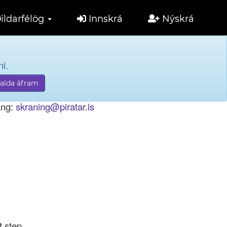
ildarfélög
Innskrá
Nýskrá
i.
tölu til innskráningar.
ang:
skraning@piratar.is
t step.