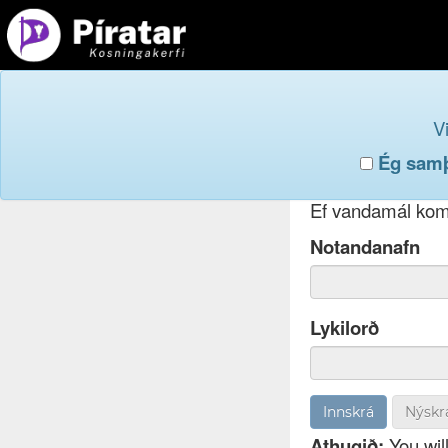
Innskr
V
Ég samþy
Ef þú hefur gleym
Ef vandamál koma
Notandanafn
Lykilorð
Nýskr
Athugið:
You will