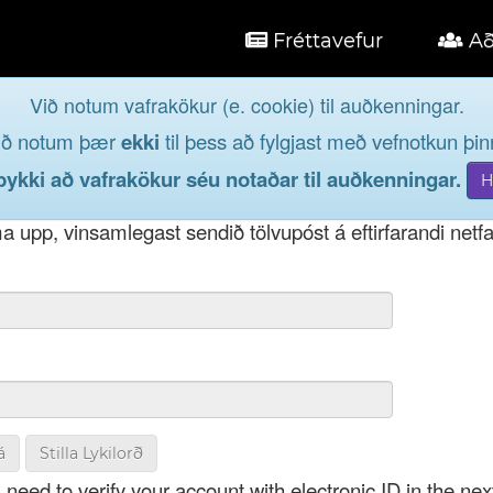
Fréttavefur
Að
Við notum vafrakökur (e. cookie) til auðkenningar.
á
ið notum þær
ekki
til þess að fylgjast með vefnotkun þinn
og taktu þátt í lýðræðinu...
kki að vafrakökur séu notaðar til auðkenningar.
t notendanafni þínu, þá má einnig nota netfang eða kenni
 upp, vinsamlegast sendið tölvupóst á eftirfarandi netf
á
Stilla Lykilorð
 need to verify your account with electronic ID in the nex