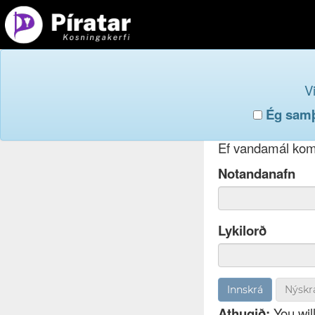
Innskr
V
Ég samþy
Ef þú hefur gleym
Ef vandamál koma
Notandanafn
Lykilorð
Nýskr
Athugið:
You will