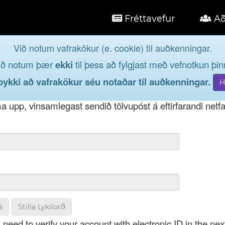
Fréttavefur
Að
Við notum vafrakökur (e. cookie) til auðkenningar.
á
ið notum þær
ekki
til þess að fylgjast með vefnotkun þinn
og taktu þátt í lýðræðinu...
kki að vafrakökur séu notaðar til auðkenningar.
t notendanafni þínu, þá má einnig nota netfang eða kenni
 upp, vinsamlegast sendið tölvupóst á eftirfarandi netf
á
Stilla Lykilorð
 need to verify your account with electronic ID in the nex