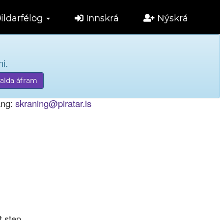
ildarfélög
Innskrá
Nýskrá
i.
tölu til innskráningar.
ang:
skraning@piratar.is
t step.