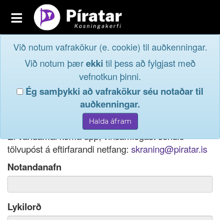
Toggle
navigation
Við notum vafrakökur (e. cookie) til auðkenningar.
Fréttavefur
Innskrá
Við notum þær
ekki
til þess að fylgjast með
og taktu þátt í
Aðildarfélög
vefnotkun þinni.
lýðræðinu...
Ég samþykki að vafrakökur séu notaðar til
Innskrá
auðkenningar.
Ef þú hefur gleymt notendanafni þínu, þá má einnig
Nýskrá
nota netfang eða kennitölu til innskráningar.
Ef vandamál koma upp, vinsamlegast sendið
tölvupóst á eftirfarandi netfang:
skraning@piratar.is
Notandanafn
Lykilorð