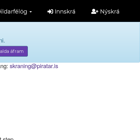
ildarfélög
Innskrá
Nýskrá
i.
tölu til innskráningar.
ang:
skraning@piratar.is
t step.