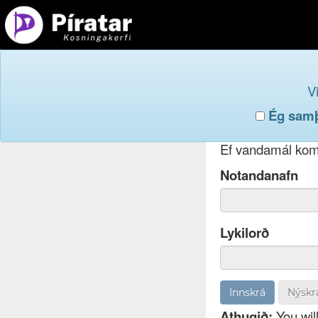
Innskr
V
Ég samþy
Ef þú hefur gleym
Ef vandamál koma
Notandanafn
Lykilorð
Nýskr
Athugið:
You will