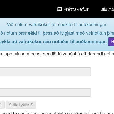
Fréttavefur
Að
Við notum vafrakökur (e. cookie) til auðkenningar.
á
ið notum þær
ekki
til þess að fylgjast með vefnotkun þinn
og taktu þátt í lýðræðinu...
kki að vafrakökur séu notaðar til auðkenningar.
t notendanafni þínu, þá má einnig nota netfang eða kenni
 upp, vinsamlegast sendið tölvupóst á eftirfarandi netf
á
Stilla Lykilorð
 need to verify your account with electronic ID in the nex