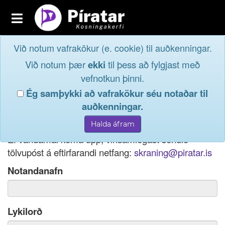
Toggle
navigation
Við notum vafrakökur (e. cookie) til auðkenningar.
Fréttavefur
Innskrá
Við notum þær
ekki
til þess að fylgjast með
og taktu þátt í
Aðildarfélög
vefnotkun þinni.
lýðræðinu...
Ég samþykki að vafrakökur séu notaðar til
Innskrá
auðkenningar.
Ef þú hefur gleymt notendanafni þínu, þá má einnig
Nýskrá
nota netfang eða kennitölu til innskráningar.
Ef vandamál koma upp, vinsamlegast sendið
tölvupóst á eftirfarandi netfang:
skraning@piratar.is
Notandanafn
Lykilorð