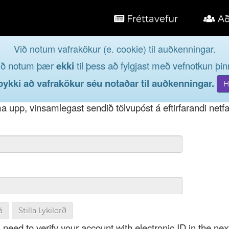
Fréttavefur
Að
Við notum vafrakökur (e. cookie) til auðkenningar.
á
ið notum þær
ekki
til þess að fylgjast með vefnotkun þinn
og taktu þátt í lýðræðinu...
kki að vafrakökur séu notaðar til auðkenningar.
t notendanafni þínu, þá má einnig nota netfang eða kenni
 upp, vinsamlegast sendið tölvupóst á eftirfarandi netf
á
Stilla Lykilorð
 need to verify your account with electronic ID in the nex