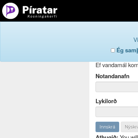
Innskr
V
Ég samþy
Ef þú hefur gleym
Ef vandamál koma
Notandanafn
Lykilorð
Nýskr
Athugið:
You will