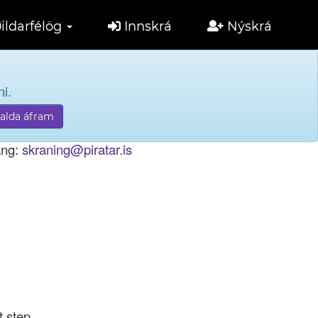
ildarfélög
Innskrá
Nýskrá
i.
tölu til innskráningar.
ang:
skraning@piratar.is
t step.