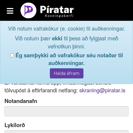
Toggle
navigation
Við notum vafrakökur (e. cookie) til auðkenningar.
Fréttavefur
Innskrá
Við notum þær
ekki
til þess að fylgjast með
og taktu þátt í
Aðildarfélög
vefnotkun þinni.
lýðræðinu...
Ég samþykki að vafrakökur séu notaðar til
Innskrá
auðkenningar.
Ef þú hefur gleymt notendanafni þínu, þá má einnig
Nýskrá
nota netfang eða kennitölu til innskráningar.
Ef vandamál koma upp, vinsamlegast sendið
tölvupóst á eftirfarandi netfang:
skraning@piratar.is
Notandanafn
Lykilorð