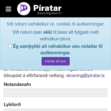
Toggle
navigation
Við notum vafrakökur (e. cookie) til auðkenningar.
Fréttavefur
Innskrá
Við notum þær
ekki
til þess að fylgjast með
og taktu þátt í
Aðildarfélög
vefnotkun þinni.
lýðræðinu...
Ég samþykki að vafrakökur séu notaðar til
Innskrá
auðkenningar.
Ef þú hefur gleymt notendanafni þínu, þá má einnig
Nýskrá
nota netfang eða kennitölu til innskráningar.
Ef vandamál koma upp, vinsamlegast sendið
tölvupóst á eftirfarandi netfang:
skraning@piratar.is
Notandanafn
Lykilorð