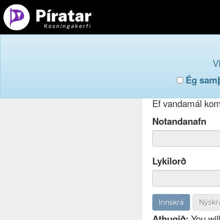
Innskr
V
Ég samþy
Ef þú hefur gleym
Ef vandamál koma
Notandanafn
Lykilorð
Nýskr
Athugið:
You will