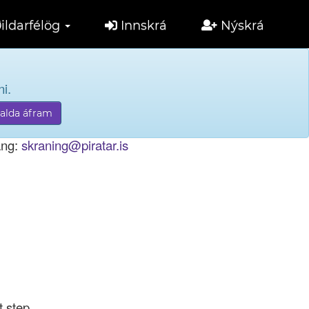
ildarfélög
Innskrá
Nýskrá
i.
tölu til innskráningar.
ang:
skraning@piratar.is
t step.