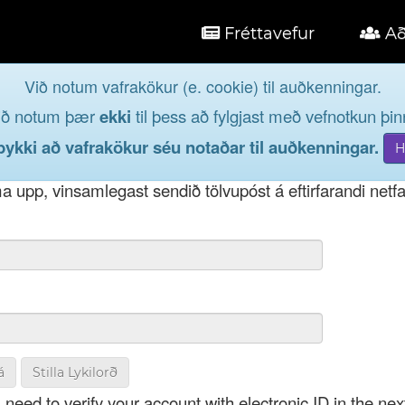
Fréttavefur
Að
Við notum vafrakökur (e. cookie) til auðkenningar.
á
ið notum þær
ekki
til þess að fylgjast með vefnotkun þinn
og taktu þátt í lýðræðinu...
kki að vafrakökur séu notaðar til auðkenningar.
t notendanafni þínu, þá má einnig nota netfang eða kenni
 upp, vinsamlegast sendið tölvupóst á eftirfarandi netf
á
Stilla Lykilorð
 need to verify your account with electronic ID in the nex