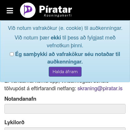
Toggle
navigation
Við notum vafrakökur (e. cookie) til auðkenningar.
Fréttavefur
Innskrá
Við notum þær
ekki
til þess að fylgjast með
og taktu þátt í
Aðildarfélög
vefnotkun þinni.
lýðræðinu...
Ég samþykki að vafrakökur séu notaðar til
Innskrá
auðkenningar.
Ef þú hefur gleymt notendanafni þínu, þá má einnig
Nýskrá
nota netfang eða kennitölu til innskráningar.
Ef vandamál koma upp, vinsamlegast sendið
tölvupóst á eftirfarandi netfang:
skraning@piratar.is
Notandanafn
Lykilorð