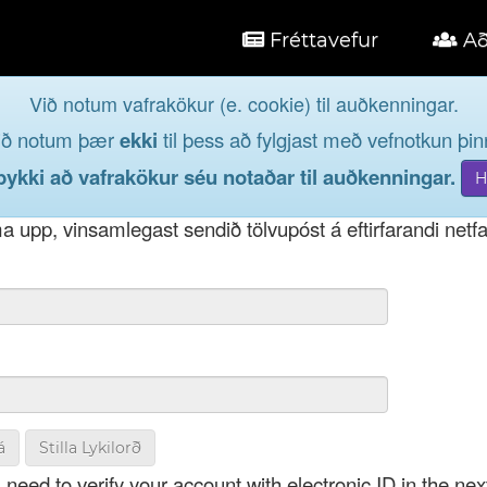
Fréttavefur
Að
Við notum vafrakökur (e. cookie) til auðkenningar.
á
ið notum þær
ekki
til þess að fylgjast með vefnotkun þinn
og taktu þátt í lýðræðinu...
kki að vafrakökur séu notaðar til auðkenningar.
t notendanafni þínu, þá má einnig nota netfang eða kenni
 upp, vinsamlegast sendið tölvupóst á eftirfarandi netf
á
Stilla Lykilorð
 need to verify your account with electronic ID in the nex