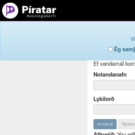
Innskr
V
Ég samþy
Ef þú hefur gleym
Ef vandamál koma
Notandanafn
Lykilorð
Nýskr
Athugið:
You will