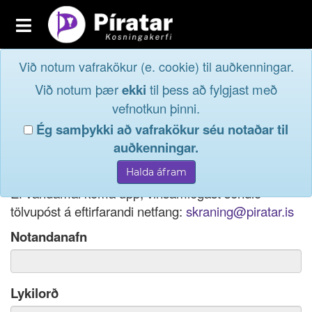
Toggle
navigation
Við notum vafrakökur (e. cookie) til auðkenningar.
Fréttavefur
Innskrá
Við notum þær
ekki
til þess að fylgjast með
og taktu þátt í
Aðildarfélög
vefnotkun þinni.
lýðræðinu...
Ég samþykki að vafrakökur séu notaðar til
Innskrá
auðkenningar.
Ef þú hefur gleymt notendanafni þínu, þá má einnig
Nýskrá
nota netfang eða kennitölu til innskráningar.
Ef vandamál koma upp, vinsamlegast sendið
tölvupóst á eftirfarandi netfang:
skraning@piratar.is
Notandanafn
Lykilorð