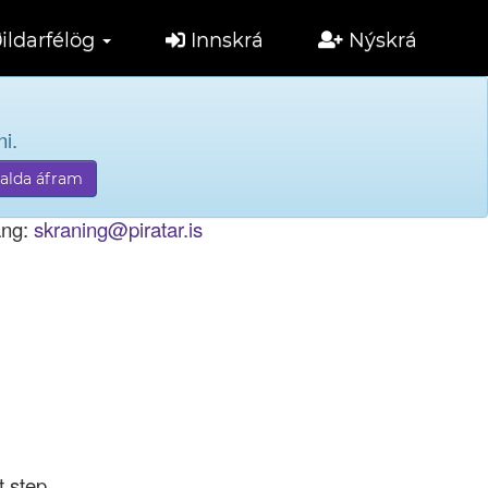
ildarfélög
Innskrá
Nýskrá
i.
tölu til innskráningar.
ang:
skraning@piratar.is
t step.