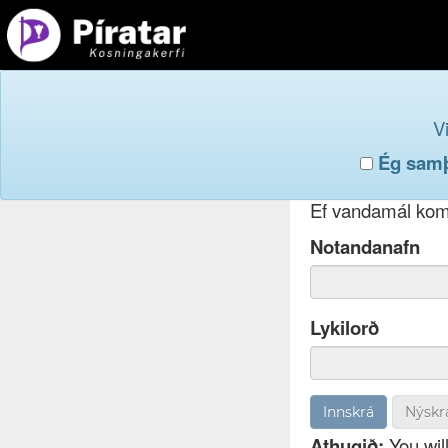
Innskr
V
Ég samþy
Ef þú hefur gleym
Ef vandamál koma
Notandanafn
Lykilorð
Nýskr
Athugið:
You will