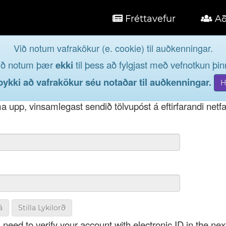
Fréttavefur
Að
Við notum vafrakökur (e. cookie) til auðkenningar.
á
ið notum þær
ekki
til þess að fylgjast með vefnotkun þinn
og taktu þátt í lýðræðinu...
kki að vafrakökur séu notaðar til auðkenningar.
t notendanafni þínu, þá má einnig nota netfang eða kenni
 upp, vinsamlegast sendið tölvupóst á eftirfarandi netf
á
Stilla Lykilorð
 need to verify your account with electronic ID in the nex