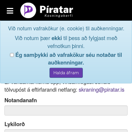
Toggle
navigation
Við notum vafrakökur (e. cookie) til auðkenningar.
Fréttavefur
Innskrá
Við notum þær
ekki
til þess að fylgjast með
og taktu þátt í
Aðildarfélög
vefnotkun þinni.
lýðræðinu...
Ég samþykki að vafrakökur séu notaðar til
Innskrá
auðkenningar.
Ef þú hefur gleymt notendanafni þínu, þá má einnig
Nýskrá
nota netfang eða kennitölu til innskráningar.
Ef vandamál koma upp, vinsamlegast sendið
tölvupóst á eftirfarandi netfang:
skraning@piratar.is
Notandanafn
Lykilorð