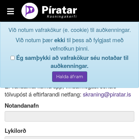
Toggle
navigation
Við notum vafrakökur (e. cookie) til auðkenningar.
Fréttavefur
Innskrá
Við notum þær
ekki
til þess að fylgjast með
og taktu þátt í
Aðildarfélög
vefnotkun þinni.
lýðræðinu...
Ég samþykki að vafrakökur séu notaðar til
Innskrá
auðkenningar.
Ef þú hefur gleymt notendanafni þínu, þá má einnig
Nýskrá
nota netfang eða kennitölu til innskráningar.
Ef vandamál koma upp, vinsamlegast sendið
tölvupóst á eftirfarandi netfang:
skraning@piratar.is
Notandanafn
Lykilorð