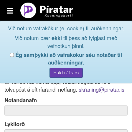
Toggle
navigation
Við notum vafrakökur (e. cookie) til auðkenningar.
Fréttavefur
Innskrá
Við notum þær
ekki
til þess að fylgjast með
og taktu þátt í
Aðildarfélög
vefnotkun þinni.
lýðræðinu...
Ég samþykki að vafrakökur séu notaðar til
Innskrá
auðkenningar.
Ef þú hefur gleymt notendanafni þínu, þá má einnig
Nýskrá
nota netfang eða kennitölu til innskráningar.
Ef vandamál koma upp, vinsamlegast sendið
tölvupóst á eftirfarandi netfang:
skraning@piratar.is
Notandanafn
Lykilorð