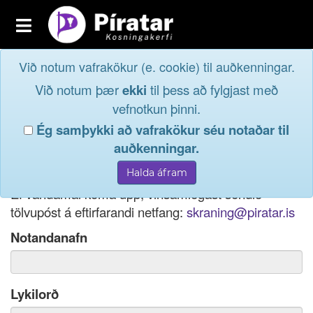
Toggle
navigation
Við notum vafrakökur (e. cookie) til auðkenningar.
Fréttavefur
Innskrá
Við notum þær
ekki
til þess að fylgjast með
og taktu þátt í
Aðildarfélög
vefnotkun þinni.
lýðræðinu...
Ég samþykki að vafrakökur séu notaðar til
Innskrá
auðkenningar.
Ef þú hefur gleymt notendanafni þínu, þá má einnig
Nýskrá
nota netfang eða kennitölu til innskráningar.
Ef vandamál koma upp, vinsamlegast sendið
tölvupóst á eftirfarandi netfang:
skraning@piratar.is
Notandanafn
Lykilorð