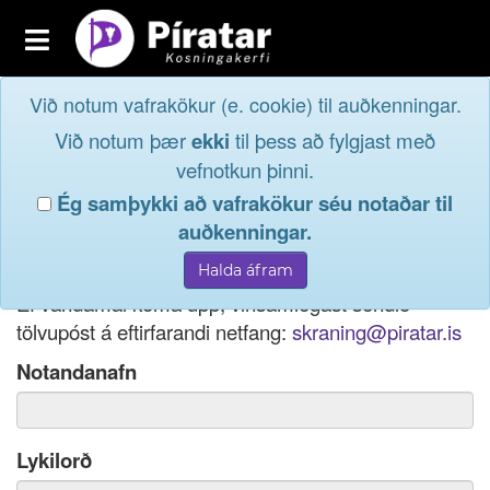
Toggle
navigation
Við notum vafrakökur (e. cookie) til auðkenningar.
Fréttavefur
Innskrá
Við notum þær
ekki
til þess að fylgjast með
og taktu þátt í
Aðildarfélög
vefnotkun þinni.
lýðræðinu...
Ég samþykki að vafrakökur séu notaðar til
Innskrá
auðkenningar.
Ef þú hefur gleymt notendanafni þínu, þá má einnig
Nýskrá
nota netfang eða kennitölu til innskráningar.
Ef vandamál koma upp, vinsamlegast sendið
tölvupóst á eftirfarandi netfang:
skraning@piratar.is
Notandanafn
Lykilorð