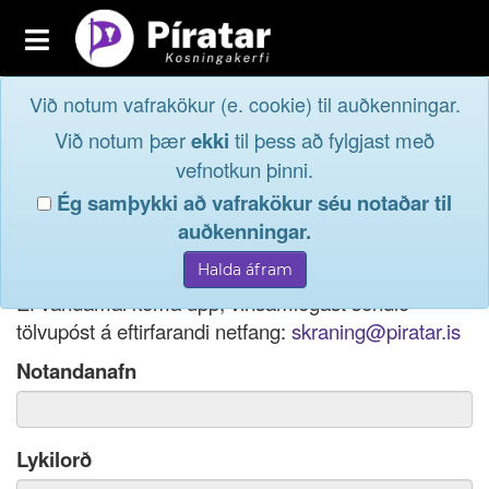
Toggle
navigation
Við notum vafrakökur (e. cookie) til auðkenningar.
Fréttavefur
Innskrá
Við notum þær
ekki
til þess að fylgjast með
og taktu þátt í
Aðildarfélög
vefnotkun þinni.
lýðræðinu...
Ég samþykki að vafrakökur séu notaðar til
Innskrá
auðkenningar.
Ef þú hefur gleymt notendanafni þínu, þá má einnig
Nýskrá
nota netfang eða kennitölu til innskráningar.
Ef vandamál koma upp, vinsamlegast sendið
tölvupóst á eftirfarandi netfang:
skraning@piratar.is
Notandanafn
Lykilorð