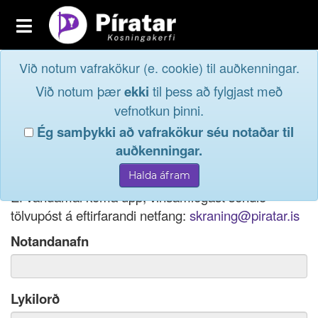
Toggle
navigation
Við notum vafrakökur (e. cookie) til auðkenningar.
Fréttavefur
Innskrá
Við notum þær
ekki
til þess að fylgjast með
og taktu þátt í
Aðildarfélög
vefnotkun þinni.
lýðræðinu...
Ég samþykki að vafrakökur séu notaðar til
Innskrá
auðkenningar.
Ef þú hefur gleymt notendanafni þínu, þá má einnig
Nýskrá
nota netfang eða kennitölu til innskráningar.
Ef vandamál koma upp, vinsamlegast sendið
tölvupóst á eftirfarandi netfang:
skraning@piratar.is
Notandanafn
Lykilorð