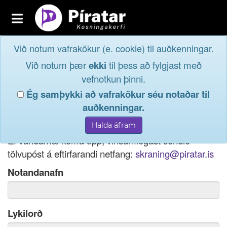
Toggle
navigation
Við notum vafrakökur (e. cookie) til auðkenningar.
Fréttavefur
Innskrá
Við notum þær
ekki
til þess að fylgjast með
og taktu þátt í
Aðildarfélög
vefnotkun þinni.
lýðræðinu...
Ég samþykki að vafrakökur séu notaðar til
Innskrá
auðkenningar.
Ef þú hefur gleymt notendanafni þínu, þá má einnig
Nýskrá
nota netfang eða kennitölu til innskráningar.
Ef vandamál koma upp, vinsamlegast sendið
tölvupóst á eftirfarandi netfang:
skraning@piratar.is
Notandanafn
Lykilorð