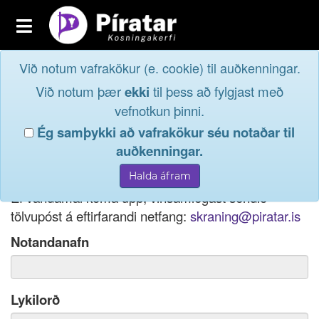
Toggle
navigation
Við notum vafrakökur (e. cookie) til auðkenningar.
Fréttavefur
Innskrá
Við notum þær
ekki
til þess að fylgjast með
og taktu þátt í
Aðildarfélög
vefnotkun þinni.
lýðræðinu...
Ég samþykki að vafrakökur séu notaðar til
Innskrá
auðkenningar.
Ef þú hefur gleymt notendanafni þínu, þá má einnig
Nýskrá
nota netfang eða kennitölu til innskráningar.
Ef vandamál koma upp, vinsamlegast sendið
tölvupóst á eftirfarandi netfang:
skraning@piratar.is
Notandanafn
Lykilorð