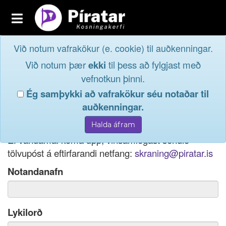
Toggle
navigation
Við notum vafrakökur (e. cookie) til auðkenningar.
Fréttavefur
Innskrá
Við notum þær
ekki
til þess að fylgjast með
og taktu þátt í
Aðildarfélög
vefnotkun þinni.
lýðræðinu...
Ég samþykki að vafrakökur séu notaðar til
Innskrá
auðkenningar.
Ef þú hefur gleymt notendanafni þínu, þá má einnig
Nýskrá
nota netfang eða kennitölu til innskráningar.
Ef vandamál koma upp, vinsamlegast sendið
tölvupóst á eftirfarandi netfang:
skraning@piratar.is
Notandanafn
Lykilorð