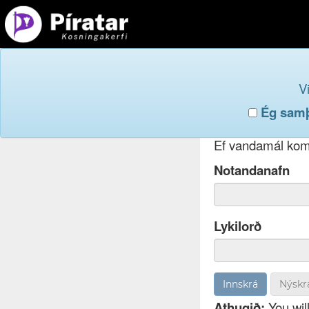
Innskr
V
Ég samþy
Ef þú hefur gleym
Ef vandamál koma
Notandanafn
Lykilorð
Nýskr
Athugið:
You will