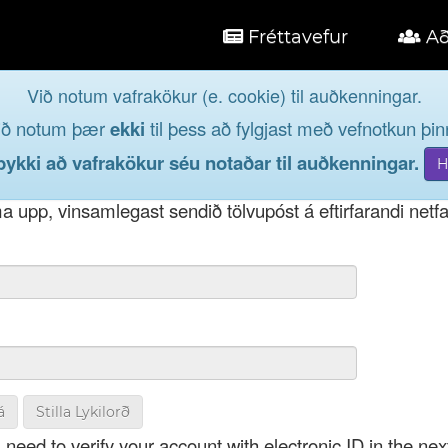
Fréttavefur
Að
Við notum vafrakökur (e. cookie) til auðkenningar.
á
ið notum þær
ekki
til þess að fylgjast með vefnotkun þinn
og taktu þátt í lýðræðinu...
kki að vafrakökur séu notaðar til auðkenningar.
t notendanafni þínu, þá má einnig nota netfang eða kenni
 upp, vinsamlegast sendið tölvupóst á eftirfarandi netf
á
Stilla Lykilorð
 need to verify your account with electronic ID in the nex