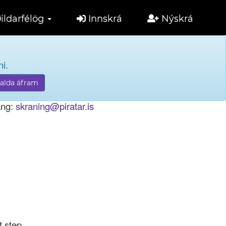
ildarfélög
Innskrá
Nýskrá
i.
tölu til innskráningar.
ang:
skraning@piratar.is
t step.