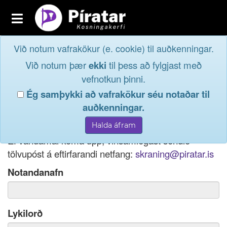
Toggle
navigation
Við notum vafrakökur (e. cookie) til auðkenningar.
Fréttavefur
Innskrá
Við notum þær
ekki
til þess að fylgjast með
og taktu þátt í
Aðildarfélög
vefnotkun þinni.
lýðræðinu...
Ég samþykki að vafrakökur séu notaðar til
Innskrá
auðkenningar.
Ef þú hefur gleymt notendanafni þínu, þá má einnig
Nýskrá
nota netfang eða kennitölu til innskráningar.
Ef vandamál koma upp, vinsamlegast sendið
tölvupóst á eftirfarandi netfang:
skraning@piratar.is
Notandanafn
Lykilorð