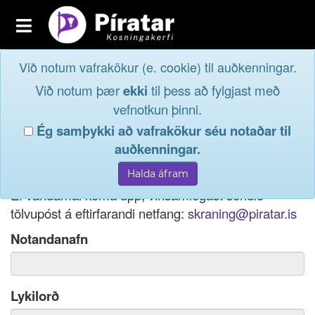
Toggle
navigation
Við notum vafrakökur (e. cookie) til auðkenningar.
Fréttavefur
Innskrá
Við notum þær
ekki
til þess að fylgjast með
og taktu þátt í
Aðildarfélög
vefnotkun þinni.
lýðræðinu...
Ég samþykki að vafrakökur séu notaðar til
Innskrá
auðkenningar.
Ef þú hefur gleymt notendanafni þínu, þá má einnig
Nýskrá
nota netfang eða kennitölu til innskráningar.
Ef vandamál koma upp, vinsamlegast sendið
tölvupóst á eftirfarandi netfang:
skraning@piratar.is
Notandanafn
Lykilorð