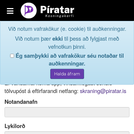
Toggle
navigation
Við notum vafrakökur (e. cookie) til auðkenningar.
Fréttavefur
Innskrá
Við notum þær
ekki
til þess að fylgjast með
og taktu þátt í
Aðildarfélög
vefnotkun þinni.
lýðræðinu...
Ég samþykki að vafrakökur séu notaðar til
Innskrá
auðkenningar.
Ef þú hefur gleymt notendanafni þínu, þá má einnig
Nýskrá
nota netfang eða kennitölu til innskráningar.
Ef vandamál koma upp, vinsamlegast sendið
tölvupóst á eftirfarandi netfang:
skraning@piratar.is
Notandanafn
Lykilorð