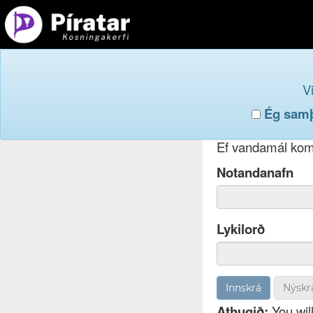
Innskr
V
Ég samþy
Ef þú hefur gleym
Ef vandamál koma
Notandanafn
Lykilorð
Nýskr
Athugið:
You will