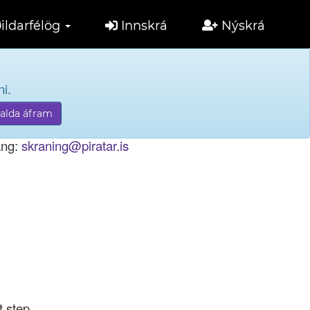
ildarfélög
Innskrá
Nýskrá
i.
tölu til innskráningar.
ang:
skraning@piratar.is
t step.