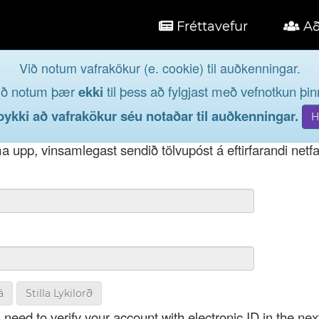
Fréttavefur
Að
Við notum vafrakökur (e. cookie) til auðkenningar.
á
ið notum þær
ekki
til þess að fylgjast með vefnotkun þinn
og taktu þátt í lýðræðinu...
kki að vafrakökur séu notaðar til auðkenningar.
t notendanafni þínu, þá má einnig nota netfang eða kenni
 upp, vinsamlegast sendið tölvupóst á eftirfarandi netf
á
Stilla Lykilorð
 need to verify your account with electronic ID in the nex