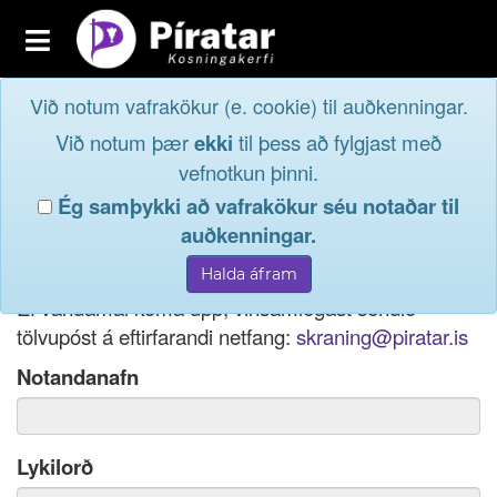
Toggle
navigation
Við notum vafrakökur (e. cookie) til auðkenningar.
Fréttavefur
Innskrá
Við notum þær
ekki
til þess að fylgjast með
og taktu þátt í
Aðildarfélög
vefnotkun þinni.
lýðræðinu...
Ég samþykki að vafrakökur séu notaðar til
Innskrá
auðkenningar.
Ef þú hefur gleymt notendanafni þínu, þá má einnig
Nýskrá
nota netfang eða kennitölu til innskráningar.
Ef vandamál koma upp, vinsamlegast sendið
tölvupóst á eftirfarandi netfang:
skraning@piratar.is
Notandanafn
Lykilorð