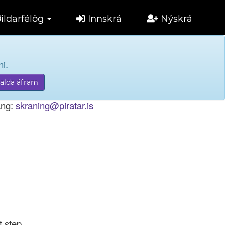
ildarfélög
Innskrá
Nýskrá
i.
tölu til innskráningar.
ang:
skraning@piratar.is
t step.