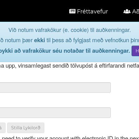
Fréttavefur
Að
Við notum vafrakökur (e. cookie) til auðkenningar.
á
ið notum þær
ekki
til þess að fylgjast með vefnotkun þinn
og taktu þátt í lýðræðinu...
kki að vafrakökur séu notaðar til auðkenningar.
t notendanafni þínu, þá má einnig nota netfang eða kenni
 upp, vinsamlegast sendið tölvupóst á eftirfarandi netf
á
Stilla Lykilorð
 need to verify your account with electronic ID in the nex