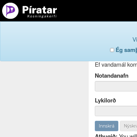
Innskr
V
Ég samþy
Ef þú hefur gleym
Ef vandamál koma
Notandanafn
Lykilorð
Nýskr
Athugið:
You will