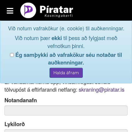
Toggle
navigation
Við notum vafrakökur (e. cookie) til auðkenningar.
Fréttavefur
Innskrá
Við notum þær
ekki
til þess að fylgjast með
og taktu þátt í
Aðildarfélög
vefnotkun þinni.
lýðræðinu...
Ég samþykki að vafrakökur séu notaðar til
Innskrá
auðkenningar.
Ef þú hefur gleymt notendanafni þínu, þá má einnig
Nýskrá
nota netfang eða kennitölu til innskráningar.
Ef vandamál koma upp, vinsamlegast sendið
tölvupóst á eftirfarandi netfang:
skraning@piratar.is
Notandanafn
Lykilorð