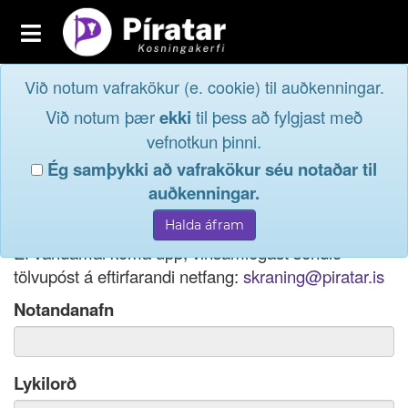
Toggle
navigation
Við notum vafrakökur (e. cookie) til auðkenningar.
Fréttavefur
Innskrá
Við notum þær
ekki
til þess að fylgjast með
og taktu þátt í
Aðildarfélög
vefnotkun þinni.
lýðræðinu...
Ég samþykki að vafrakökur séu notaðar til
Innskrá
auðkenningar.
Ef þú hefur gleymt notendanafni þínu, þá má einnig
Nýskrá
nota netfang eða kennitölu til innskráningar.
Ef vandamál koma upp, vinsamlegast sendið
tölvupóst á eftirfarandi netfang:
skraning@piratar.is
Notandanafn
Lykilorð