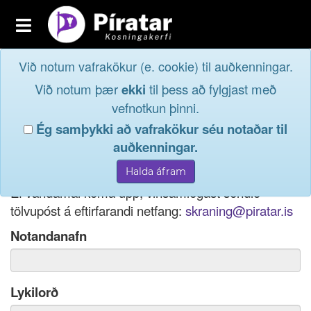
Toggle
navigation
Við notum vafrakökur (e. cookie) til auðkenningar.
Fréttavefur
Innskrá
Við notum þær
ekki
til þess að fylgjast með
og taktu þátt í
Aðildarfélög
vefnotkun þinni.
lýðræðinu...
Ég samþykki að vafrakökur séu notaðar til
Innskrá
auðkenningar.
Ef þú hefur gleymt notendanafni þínu, þá má einnig
Nýskrá
nota netfang eða kennitölu til innskráningar.
Ef vandamál koma upp, vinsamlegast sendið
tölvupóst á eftirfarandi netfang:
skraning@piratar.is
Notandanafn
Lykilorð