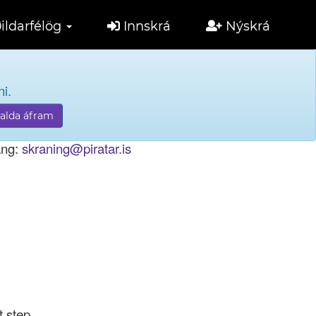
ildarfélög
Innskrá
Nýskrá
i.
tölu til innskráningar.
ang:
skraning@piratar.is
t step.