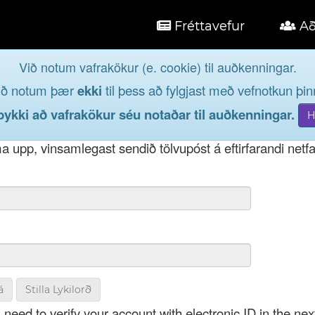
Fréttavefur
Að
Við notum vafrakökur (e. cookie) til auðkenningar.
á
ið notum þær
ekki
til þess að fylgjast með vefnotkun þinn
og taktu þátt í lýðræðinu...
kki að vafrakökur séu notaðar til auðkenningar.
t notendanafni þínu, þá má einnig nota netfang eða kenni
 upp, vinsamlegast sendið tölvupóst á eftirfarandi netf
á
Stilla Lykilorð
 need to verify your account with electronic ID in the nex