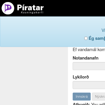
Innskr
V
Ég samþy
Ef þú hefur gleym
Ef vandamál koma
Notandanafn
Lykilorð
Nýskr
Athugið:
You will