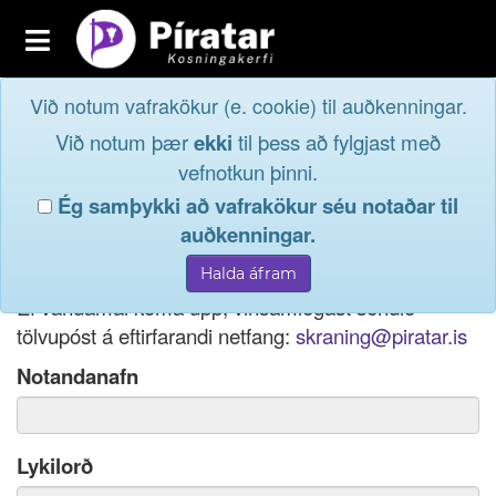
Toggle
navigation
Við notum vafrakökur (e. cookie) til auðkenningar.
Fréttavefur
Innskrá
Við notum þær
ekki
til þess að fylgjast með
og taktu þátt í
Aðildarfélög
vefnotkun þinni.
lýðræðinu...
Ég samþykki að vafrakökur séu notaðar til
Innskrá
auðkenningar.
Ef þú hefur gleymt notendanafni þínu, þá má einnig
Nýskrá
nota netfang eða kennitölu til innskráningar.
Ef vandamál koma upp, vinsamlegast sendið
tölvupóst á eftirfarandi netfang:
skraning@piratar.is
Notandanafn
Lykilorð