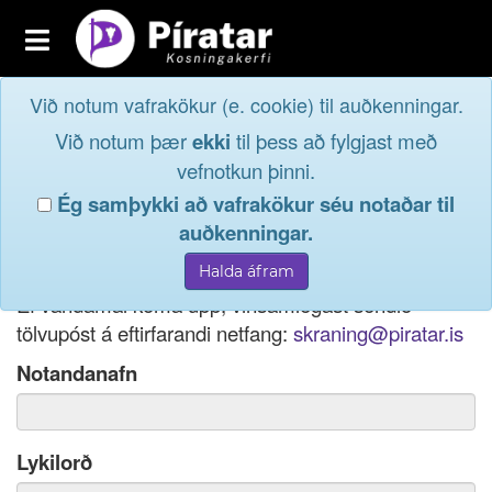
Toggle
navigation
Við notum vafrakökur (e. cookie) til auðkenningar.
Fréttavefur
Innskrá
Við notum þær
ekki
til þess að fylgjast með
og taktu þátt í
Aðildarfélög
vefnotkun þinni.
lýðræðinu...
Ég samþykki að vafrakökur séu notaðar til
Innskrá
auðkenningar.
Ef þú hefur gleymt notendanafni þínu, þá má einnig
Nýskrá
nota netfang eða kennitölu til innskráningar.
Ef vandamál koma upp, vinsamlegast sendið
tölvupóst á eftirfarandi netfang:
skraning@piratar.is
Notandanafn
Lykilorð