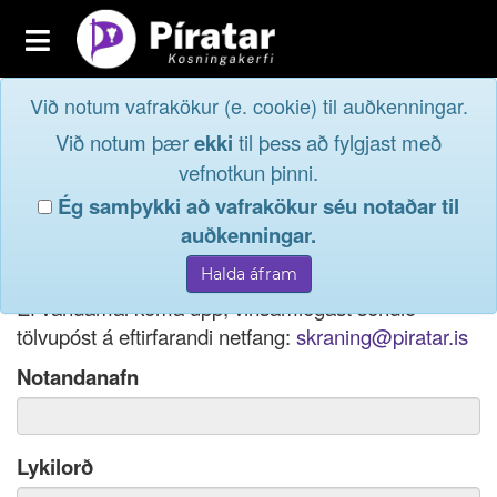
Toggle
navigation
Við notum vafrakökur (e. cookie) til auðkenningar.
Fréttavefur
Innskrá
Við notum þær
ekki
til þess að fylgjast með
og taktu þátt í
Aðildarfélög
vefnotkun þinni.
lýðræðinu...
Ég samþykki að vafrakökur séu notaðar til
Innskrá
auðkenningar.
Ef þú hefur gleymt notendanafni þínu, þá má einnig
Nýskrá
nota netfang eða kennitölu til innskráningar.
Ef vandamál koma upp, vinsamlegast sendið
tölvupóst á eftirfarandi netfang:
skraning@piratar.is
Notandanafn
Lykilorð