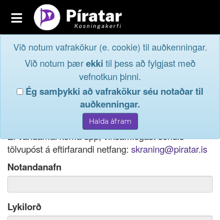
Toggle
navigation
Við notum vafrakökur (e. cookie) til auðkenningar.
Fréttavefur
Innskrá
Við notum þær
ekki
til þess að fylgjast með
og taktu þátt í
Aðildarfélög
vefnotkun þinni.
lýðræðinu...
Ég samþykki að vafrakökur séu notaðar til
Innskrá
auðkenningar.
Ef þú hefur gleymt notendanafni þínu, þá má einnig
Nýskrá
nota netfang eða kennitölu til innskráningar.
Ef vandamál koma upp, vinsamlegast sendið
tölvupóst á eftirfarandi netfang:
skraning@piratar.is
Notandanafn
Lykilorð