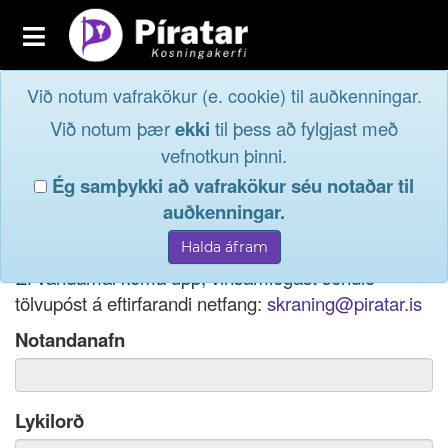
Toggle
navigation
Við notum vafrakökur (e. cookie) til auðkenningar.
Fréttavefur
Innskrá
Við notum þær
ekki
til þess að fylgjast með
og taktu þátt í
Aðildarfélög
vefnotkun þinni.
lýðræðinu...
Ég samþykki að vafrakökur séu notaðar til
Innskrá
auðkenningar.
Ef þú hefur gleymt notendanafni þínu, þá má einnig
Nýskrá
nota netfang eða kennitölu til innskráningar.
Ef vandamál koma upp, vinsamlegast sendið
tölvupóst á eftirfarandi netfang:
skraning@piratar.is
Notandanafn
Lykilorð